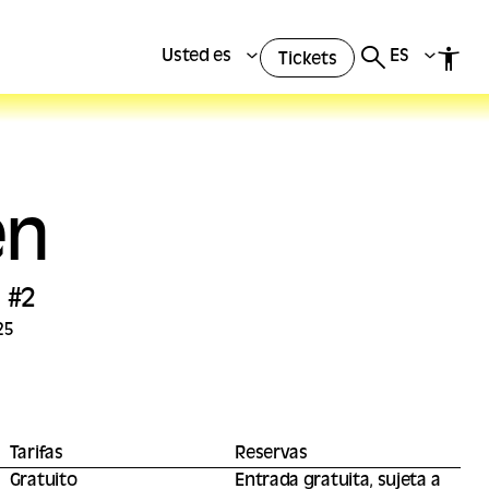
Usted es
ES
Tickets
én
 #2
25
Tarifas
Reservas
Gratuito
Entrada gratuita, sujeta a