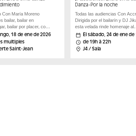
dimiento
Danza
-
Por la noche
En el museo Con María Moreno
Todas las audiencias Con Acc
s bailar, bailar en
Dirigida por el bailarín y DJ Jik
ar, bailar por placer, con
esta velada rinde homenaje al
ación, sin ambigüedad, en
legendario programa Soul Trai
ngo, 18 de ene de 2026
El sábado, 24 de ene de
evos estímulos para
durante 40 años sentó las base
s multiples
de 19h à 22h
uevas formas. En esta
cultura hip-hop. Bailarines de l
erte Saint-Jean
J4 / Sala
bailaora se centra en el
compañía Accrorap te introduc
os los lugares resuenan
movimientos emblemáticos del
nte, evocando recuerdos
hop, como el locking y el Juntos,
ndo a la lectura e
sumérgete en el corazón de la
ón del propio espacio.
de oro de la música soul y fun
en todas partes, el
disfruta de una experiencia de
ro da forma al lugar, del
envolvente y participativa. Ven
 que una columna, un
calentar a los talleres antes del
 cornisa; los cuerpos
para aprender algunos movimie
ccionan...