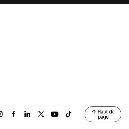
 ouvrent un
acrée aux
tte deuxième
dominées, et à
résister, de
Haut de
page