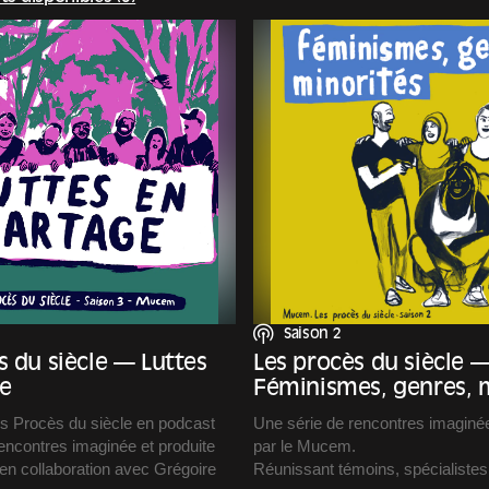
Saison 2
s du siècle — Luttes
Les procès du siècle 
e
Féminismes, genres, m
es Procès du siècle en podcast
Une série de rencontres imaginée
encontres imaginée et produite
par le Mucem.
en collaboration avec Grégoire
Réunissant témoins, spécialistes