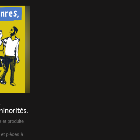
—
inorités.
 et produite
 et pièces à