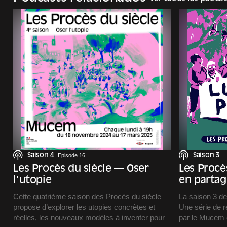
Saison 4
Episode 16
Saison 3
Les Procès du siècle — Oser
Les Procè
l'utopie
en partag
Cette quatrième saison des Procès du siècle
La saison 3 d
propose d’explorer les utopies concrètes et
Une série de r
réelles, les nouveaux modèles à inventer pour
par le Mucem 