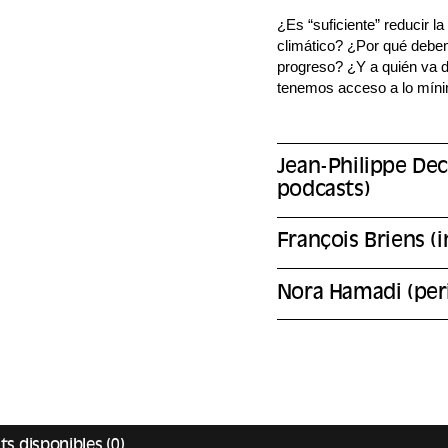
¿Es “suficiente” reducir l
climático? ¿Por qué debem
progreso? ¿Y a quién va d
tenemos acceso a lo míni
Jean-Philippe Dec
podcasts)
François Briens (
Nora Hamadi (peri
ts disponibles (0)