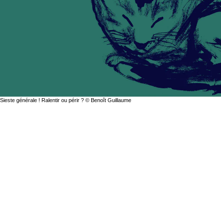
Sieste générale ! Ralentir ou périr ? © Benoît Guillaume