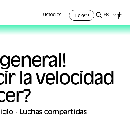
Usted es
ES
Tickets
 general!
r la velocidad
cer?
siglo - Luchas compartidas