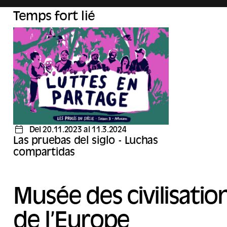
avancer vers plus de démocratie, plus
Ingold.
d’écologie, plus de solidarité.
Un podcast pro
Temps fort lié
Pour vivre mieux, ensemble.
Carbone et ill
Cette saison 4 parlera d’éducation, de soin, de
numérique, d’économie, d’architecture,
d’agriculture, de circulations, de respect, de
consentement, d’intelligence artificielle, des
arbres et des oiseaux. Nous essaierons même
parfois d’en rire.
Del 20.11.2023 al 11.3.2024
Las pruebas del siglo - Luchas
compartidas
Musée des civilisatio
de l’Europe