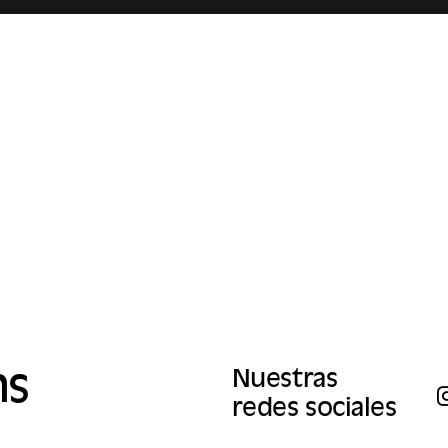
conviction, Les Procès du siècle
duit et réalisé par Copie
espace d’échanges citoyens.
ustré par Benoît Guillaume
Après une première saison cons
questions environnementales, ce
saison est dédiée aux minorités 
leurs manières de s’exprimer, de 
revendiquer leurs droits.
ns
Nuestras
redes sociales