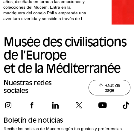
años, diseñado en torno a las emociones y
colecciones del Mucem. Entra en la
madriguera del conejo Phil y emprende una
aventura divertida y sensible a través de la
exposición "¿Popular?
Todos nuestros talleres se imparten en
Musée des civilisations
francés.
de l’Europe
et de la Méditerranée
Nuestras redes
Haut de
sociales
page
Boletín de noticias
Recibe las noticias de Mucem según tus gustos y preferencias