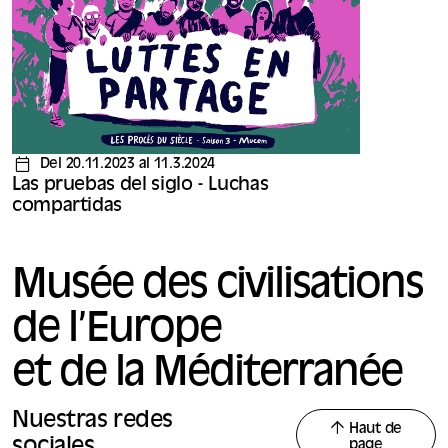
« De l’eau. De la terre aux océans » et de la saison 3
des Procès du siècle au Mucem : « Luttes en
partage ».
Del 20.11.2023 al 11.3.2024
Las pruebas del siglo - Luchas
compartidas
Musée des civilisations
de l’Europe
et de la Méditerranée
Nuestras redes
Haut de
sociales
page