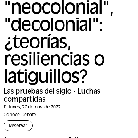
"neocolonial",
"decolonial":
¿teorías,
resiliencias o
latiguillos?
Las pruebas del siglo - Luchas
compartidas
El lunes, 27 de nov. de 2023
Conoce
-
Debate
Reservar