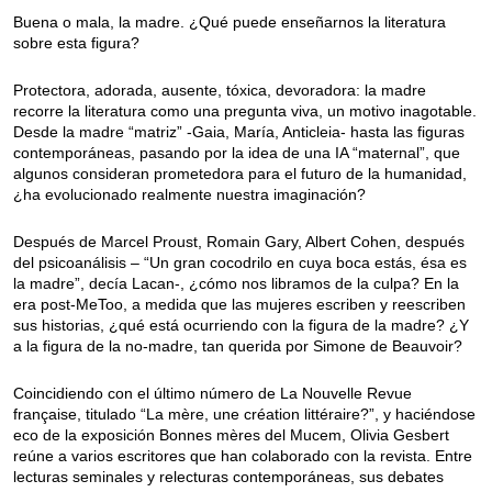
Buena o mala, la madre. ¿Qué puede enseñarnos la literatura
sobre esta figura?
Protectora, adorada, ausente, tóxica, devoradora: la madre
recorre la literatura como una pregunta viva, un motivo inagotable.
Desde la madre “matriz” -Gaia, María, Anticleia- hasta las figuras
contemporáneas, pasando por la idea de una IA “maternal”, que
algunos consideran prometedora para el futuro de la humanidad,
¿ha evolucionado realmente nuestra imaginación?
Después de Marcel Proust, Romain Gary, Albert Cohen, después
del psicoanálisis – “Un gran cocodrilo en cuya boca estás, ésa es
la madre”, decía Lacan-, ¿cómo nos libramos de la culpa? En la
era post-MeToo, a medida que las mujeres escriben y reescriben
sus historias, ¿qué está ocurriendo con la figura de la madre? ¿Y
a la figura de la no-madre, tan querida por Simone de Beauvoir?
Coincidiendo con el último número de La Nouvelle Revue
française, titulado “La mère, une création littéraire?”, y haciéndose
eco de la exposición Bonnes mères del Mucem, Olivia Gesbert
reúne a varios escritores que han colaborado con la revista. Entre
lecturas seminales y relecturas contemporáneas, sus debates