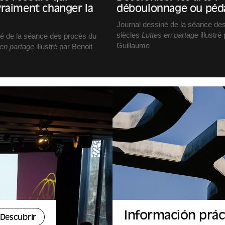
raiment changer la
déboulonnage ou péd
Journal dessiné de la séance de
siècles
Luttes en partage
illustré
né de la séance des procès du
Guillaume
 en partage
illustré par Benoit
Avec Eva Doumbia (autrice, met
scène, comédienne) et Nacira Gu
tienne (activiste) et Jérémie
Souilamas (sociologue, anthropo
é général de Notre Affaire à
Modération : Rokhaya Diallo
Avec la participation de Julia Ferl
Paloma Moritz
conservatrice du patrimoine, res
ipation d’Enguerrand Lascols,
pôle Artisanat, commerce, indus
du patrimoine, responsable du
stique au Mucem.
Información prác
Descubrir