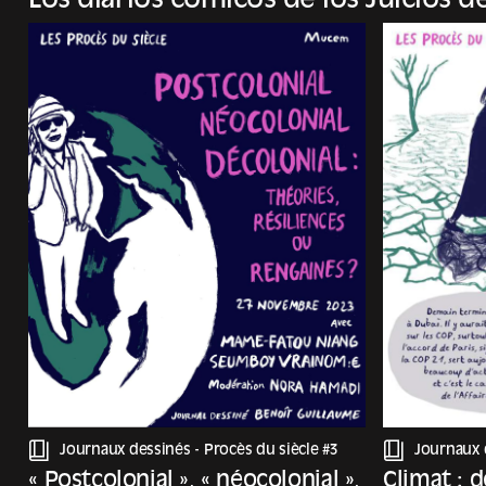
Los diarios cómicos de los Juicios d
Pour vivre mieux, ensemble.
Carbone et ill
Cette saison 4 parlera d’éducation, de soin, de
numérique, d’économie, d’architecture,
d’agriculture, de circulations, de respect, de
consentement, d’intelligence artificielle, des
arbres et des oiseaux. Nous essaierons même
parfois d’en rire.
Journaux dessinés -
Procès du siècle #3
Journaux 
« Postcolonial », « néocolonial »,
Climat : 