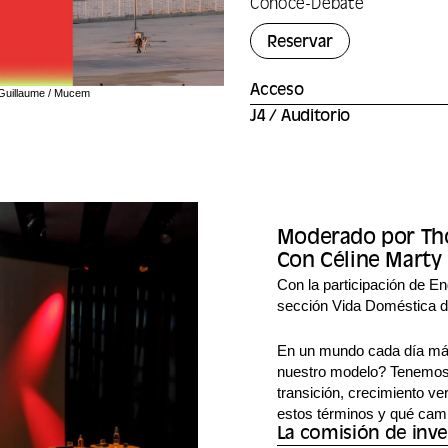
Conoce
-
Debate
Reservar
Acceso
 Guillaume / Mucem
J4 / Auditorio
Moderado por Th
Con Céline Marty 
Con la participación de En
sección Vida Doméstica 
En un mundo cada día más
nuestro modelo? Tenemos q
transición, crecimiento v
estos términos y qué camb
La comisión de inve