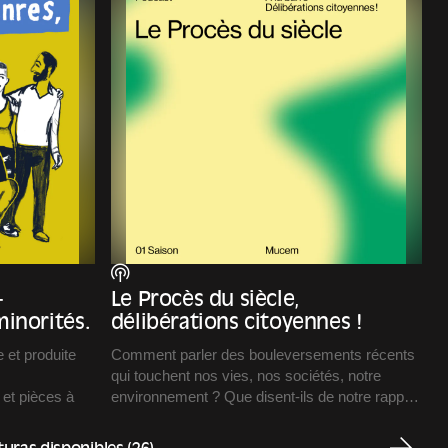
—
Le Procès du siècle,
inorités.
délibérations citoyennes !
 et produite
Comment parler des bouleversements récents
qui touchent nos vies, nos sociétés, notre
 et pièces à
environnement ? Que disent-ils de notre rapport
 ouvrent un
au temps et à l’espace ? Comment nous
situons-nous aujourd’hui au cœur du monde et