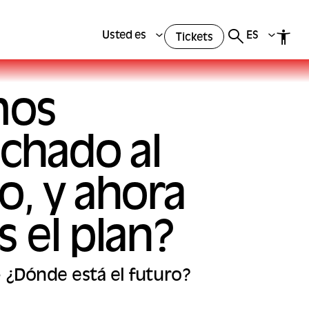
Usted es
ES
Tickets
mos
chado al
, y ahora
s el plan?
 - ¿Dónde está el futuro?