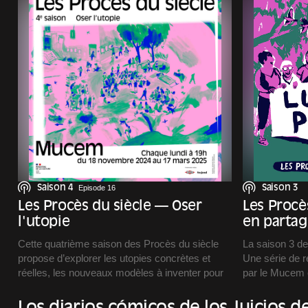
Saison 4
Episode 16
Saison 3
Les Procès du siècle — Oser
Les Procè
l'utopie
en partag
Cette quatrième saison des Procès du siècle
La saison 3 d
propose d’explorer les utopies concrètes et
Une série de r
réelles, les nouveaux modèles à inventer pour
par le Mucem 
avancer vers plus de démocratie, plus
Ingold.
d’écologie, plus de solidarité.
Un podcast pro