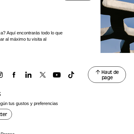
ca? Aquí encontrarás todo lo que
r al máximo tu visita al
Haut de
page
s
gún tus gustos y preferencias
ter