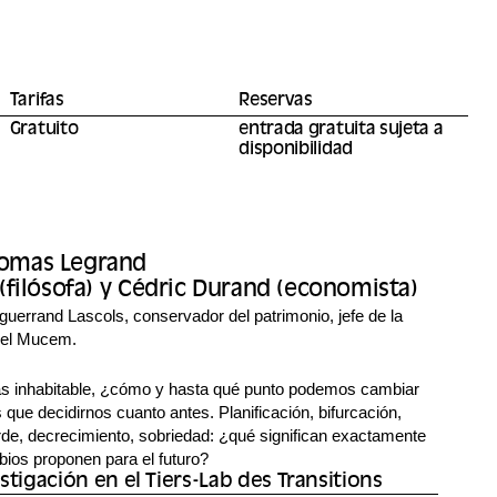
Tarifas
Reservas
Gratuito
entrada gratuita sujeta a
disponibilidad
omas Legrand
(filósofa) y Cédric Durand (economista)
guerrand Lascols, conservador del patrimonio, jefe de la
del Mucem.
 inhabitable, ¿cómo y hasta qué punto podemos cambiar
ue decidirnos cuanto antes. Planificación, bifurcación,
erde, decrecimiento, sobriedad: ¿qué significan exactamente
ios proponen para el futuro?
stigación en el Tiers-Lab des Transitions