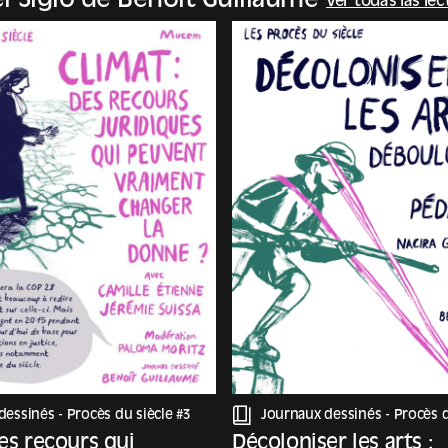
el Siglo de Benoit Guillaume
Ver todas las lec
ustré par Benoît Guillaume
Après une première saison cons
questions environnementales, ce
saison est dédiée aux minorités 
leurs manières de s’exprimer, de 
revendiquer leurs droits.
dessinés -
Procès du siècle #3
Journaux dessinés -
Procès d
des recours qui
Décoloniser les arts :