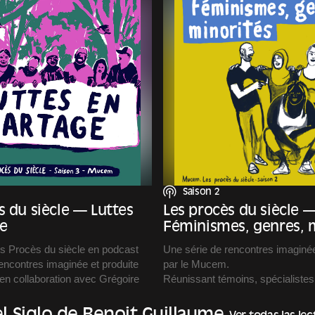
Saison 2
s du siècle — Luttes
Les procès du siècle 
e
Féminismes, genres, m
es Procès du siècle en podcast
Une série de rencontres imaginée
encontres imaginée et produite
par le Mucem.
en collaboration avec Grégoire
Réunissant témoins, spécialistes
conviction, Les Procès du siècle
duit et réalisé par Copie
espace d’échanges citoyens.