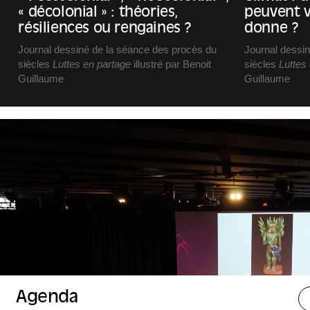
« décolonial » : théories,
peuvent v
résiliences ou rengaines ?
donne ?
Journal dessiné de la séance des procès du
Journal dessi
siècles
Luttes en partage
illustré par Benoit
siècles
Luttes
Guillaume
Guillaume
Avec Mame-Fatou Niang (enseignante-
Avec Camille É
chercheuse et artiste) et Seumboy Vrainom :€
Suissa (délégu
(artiste et militant)
Tous)
Modération : Nora Hamadi
Modération : 
Avec la participation d’Hélia Paukner,
Avec la partic
conservatrice du patrimoine, responsable du
conservateur 
pôle Art contemporain au Mucem.
pôle Vie dome
Agenda