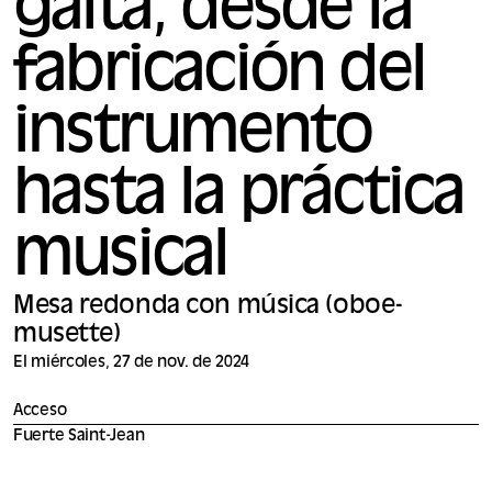
gaita, desde la
fabricación del
instrumento
hasta la práctica
musical
Mesa redonda con música (oboe-
musette)
El miércoles, 27 de nov. de 2024
Acceso
Fuerte Saint-Jean