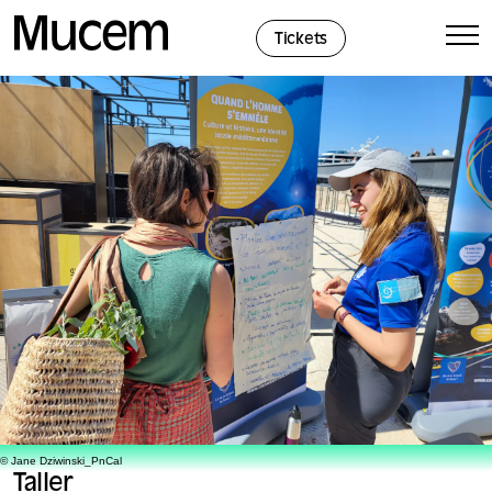
Panel de gestión de cookies
Tickets
© Jane Dziwinski_PnCal
Taller