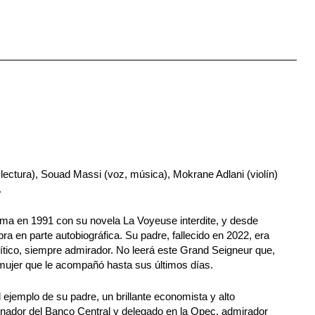
lectura), Souad Massi (voz, música), Mokrane Adlani (violín)
.
fama en 1991 con su novela La Voyeuse interdite, y desde
ra en parte autobiográfica. Su padre, fallecido en 2022, era
rítico, siempre admirador. No leerá este Grand Seigneur que,
 mujer que le acompañó hasta sus últimos días.
l ejemplo de su padre, un brillante economista y alto
ernador del Banco Central y delegado en la Opec, admirador