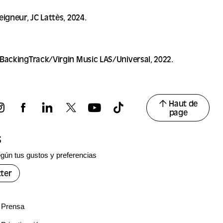
igneur, JC Lattès, 2024.
BackingTrack/Virgin Music LAS/Universal, 2022.
Haut de
page
s
gún tus gustos y preferencias
ter
Prensa