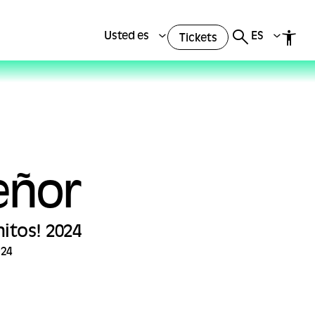
Usted es
ES
Tickets
eñor
itos! 2024
024