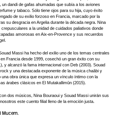
, un dandi de gafas ahumadas que subía a los aviones
erfume y tabaco. Sólo tiene ojos para su hija, cuyo éxito
vengado de su exilio forzoso en Francia, marcado por la
ras su desgracia en Argelia durante la década negra. Nina
s crepusculares a la unidad de cuidados paliativos donde
escapadas amorosas en Aix-en-Provence y sus recuerdos
gel.
Souad Massi ha hecho del exilio uno de los temas centrales
da en Francia desde 1999, cosechó un gran éxito con su
), y alcanzó la fama internacional con Deb (2003). Souad
-rock y una destacada exponente de la música chaâbi y
 una obra única que expresa un vínculo íntimo con la
mas árabes clásicos en El Mutakallimûn (2015).
 con dos músicos, Nina Bouraoui y Souad Massi unirán sus
osotros este cuento filial lleno de la emoción justa.
el Mucem.