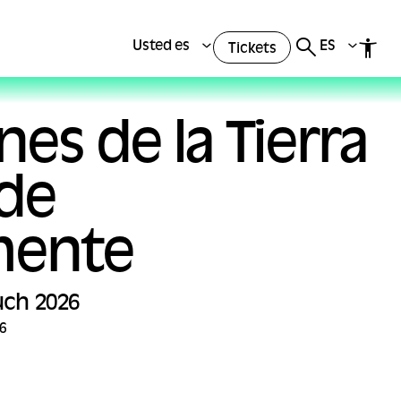
Usted es
ES
Tickets
es de la Tierra
de
mente
uch 2026
26