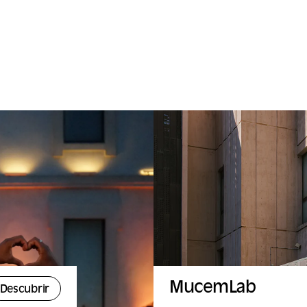
MucemLab
Descubrir