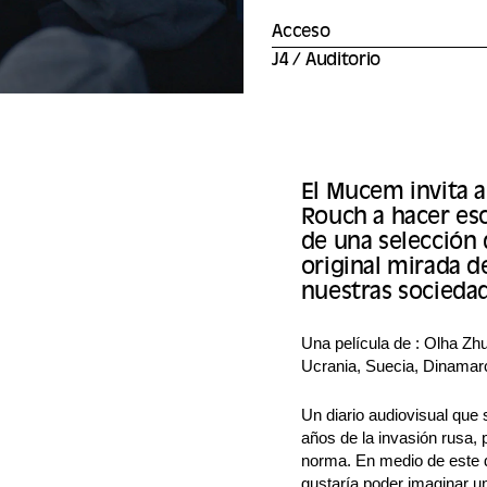
Acceso
J4 / Auditorio
El Mucem invita a
Rouch a hacer esc
de una selección 
original mirada d
nuestras socieda
Una película de : Olha Zh
Ucrania, Suecia, Dinamarc
Un diario audiovisual que 
años de la invasión rusa,
norma. En medio de este d
gustaría poder imaginar un