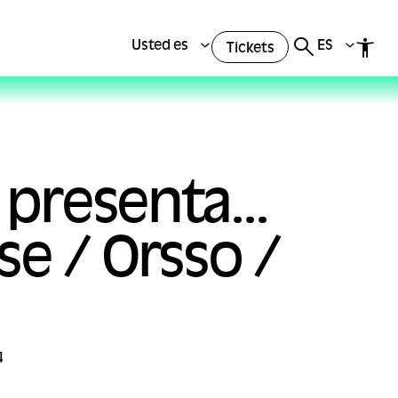
Usted es
ES
Tickets
 presenta...
e / Orsso /
4