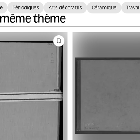
re
Périodiques
Arts décoratifs
Céramique
Travai
e même thème