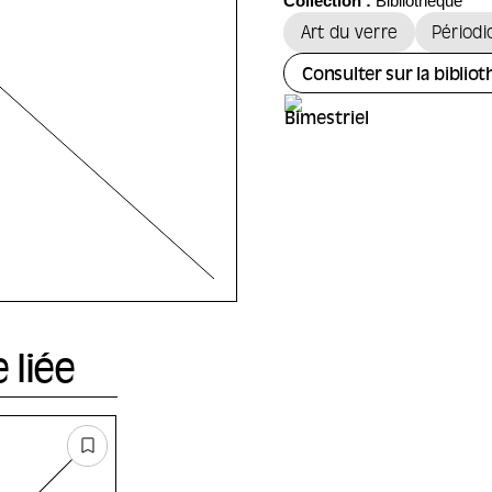
Collection :
Bibliotheque
Art du verre
Périodi
Consulter sur la biblio
 liée