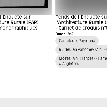
l'Enquête sur
Fonds de l'Enquête su
cture Rurale (EAR)
l'Architecture Rurale 
 monographiques
- Carnet de croquis n°
l'architecte Raymond
Date
: 1942
Canteloup
Canteloup, Raymond
Ruffieu en Valromey (Ain, F
Moiret (Ain, France) -- Ha
d'Anglefort