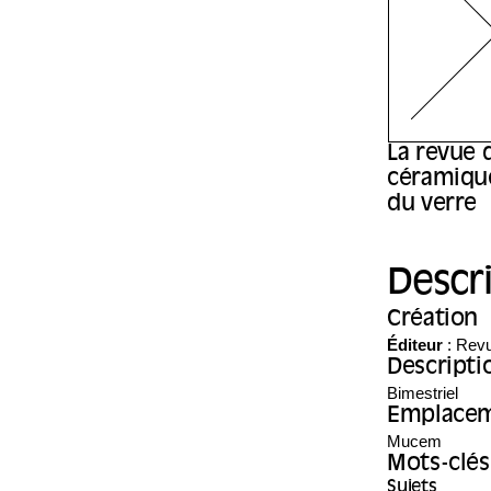
La revue d
céramiqu
du verre
Descr
Création
Éditeur
:
Revu
Descripti
Bimestriel
Emplace
Mucem
Mots-clés
Sujets