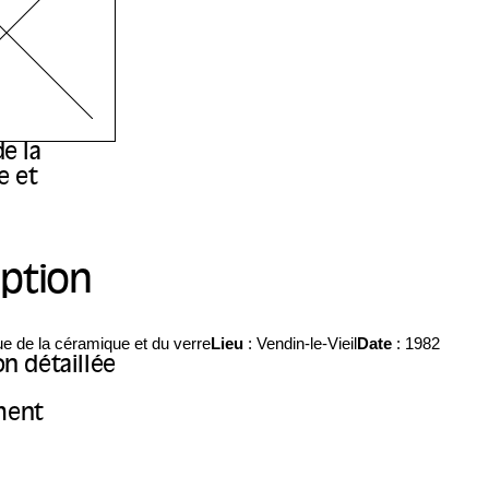
e la
e et
iption
e de la céramique et du verre
Lieu
: Vendin-le-Vieil
Date
: 1982
on détaillée
ment