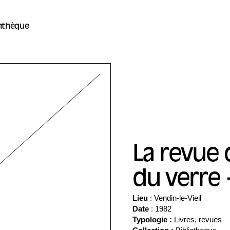
thèque
La revue 
du verre 
Lieu
: Vendin-le-Vieil
Date
: 1982
Typologie :
Livres, revues