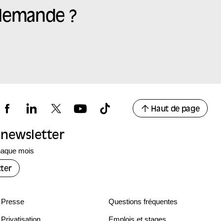
 demande ?
Haut de page
a newsletter
haque mois
ter
Presse
Questions fréquentes
Privatisation
Emplois et stages