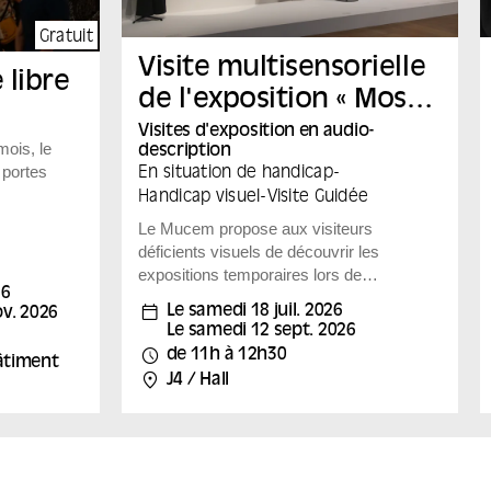
Gratuit
Visite multisensorielle
 libre
de l'exposition « Mossi,
la mode aussi »
Visites d'exposition en audio-
ois, le
description
 portes
En situation de handicap
-
Handicap visuel
-
Visite Guidée
Le Mucem propose aux visiteurs
déficients visuels de découvrir les
expositions temporaires lors de
26
visites guidées en audio-description
Le samedi 18 juil. 2026
v. 2026
qui peuvent être accompagnées de
Le samedi 12 sept. 2026
dispositifs multisensoriels.
de 11h à 12h30
Bâtiment
Après le succès de l’exposition «
J4 / Hall
Fashion Folklore », le Mucem
consacre en 2026 une exposition à
Mossi Traoré, créateur atypique de la
scène française, pour qui la couture
est à la fois terrain d’expérimentation,