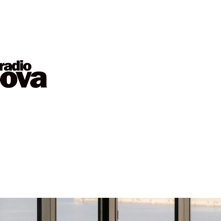
outil de transmission et langage
collectif. Pensée en étroite
collaboration avec l’artiste, l’exposition
propose une immersion dans un
univers où la mode dialogue avec les
cultures populaires, les arts urbains et
les savoir-faire traditionnels.
Les visites multisensorielles des
expositions temporaires sont
réalisées en partenariat avec l’IRSAM
Arc-en-ciel.