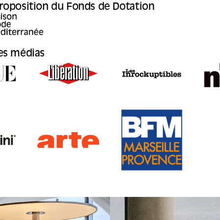
’exposition. De quoi...
roposition du Fonds de Dotation
es médias