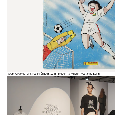
Album Olive et Tom, Panini éditeur, 1988, Mucem © Mucem Marianne Kuhn