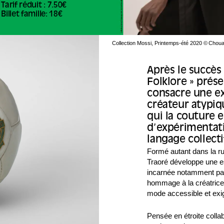
Tarif réduit : 7.50€
Billet famille: 18€
Collection Mossi, Printemps-été 2020 © Chouai
Après le succès 
Folklore » prés
consacre une ex
créateur atypiq
qui la couture es
d’expérimentati
langage collecti
Formé autant dans la r
Traoré développe une e
incarnée notamment par
hommage à la créatric
mode accessible et exig
Pensée en étroite collab