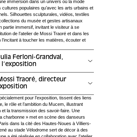
une immersion dans un univers où la mode
 cultures populaires qu’avec les arts urbains et
nnels. Silhouettes sculpturales, vidéos, textiles
 collections du musée et gestes artisanaux
 partie immersif, invitant le visiteur à se
itution de l’atelier de Mossi Traoré et dans les
’incitant à toucher les matières, écouter et
ulia Ferloni-Grandval,
l’exposition
Mossi Traoré, directeur
exposition
écialement pour l’exposition, tissent des liens
te, le rôle et l’ambition du Mucem, illustrant
 et la transmission des savoir-faire. Une
Ça charbonne » met en scène des danseurs
aris dans la cité des Hautes-Noues à Villiers-
mené au stade Vélodrome sert de décor à des
une a été réalisée en collaboration avec l’atelier