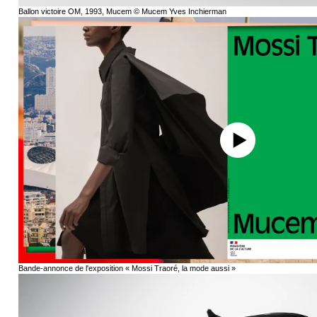
Ballon victoire OM, 1993, Mucem © Mucem Yves Inchierman
Bande-annonce de l'exposition « Mossi Traoré, la mode aussi »