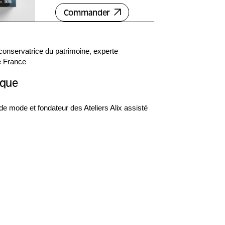
comme langage collectif, l’Inde et
Commander
ses savoir-faire textiles, la
transmission des gestes,
l’importance des arts – et
 conservatrice du patrimoine, experte
notamment de la danse – dans la
se France
construction du mouvement et de
la silhouette.
ique
de mode et fondateur des Ateliers Alix assisté