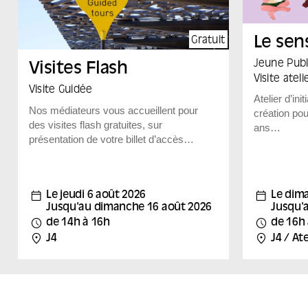
Gratuit
Le sen
Jeune Publ
Visites Flash
Visite ateli
Visite Guidée
Atelier d’ini
Nos médiateurs vous accueillent pour
création pou
des visites flash gratuites, sur
ans
présentation de votre billet d’accès
La transmis
aux expositions, pour découvrir
travail du 
autrement les expositions du Mucem.
Traoré. Apr
Rendez-vous à l’heure de la visite
l’exposition
Le jeudi 6 août 2026
Le dim
dans la salle d’exposition pour une
Mucem, « Mo
Jusqu'au dimanche 16 août 2026
Jusqu'a
découverte proposée par l’équipe de
aussi », les
de 14h à 16h
de 16h
médiation : des visites flash sont
du styliste en
J4
J4 / Ate
organisées tous les samedis et
création lor
dimanches, ainsi que tous les jours
matières et 
(sauf le mardi) pendant les vacances
savoir-faire
scolaires de la zone B et certains
l’atelier, il
jours fériés, aux dates indiquées.
objet : un p