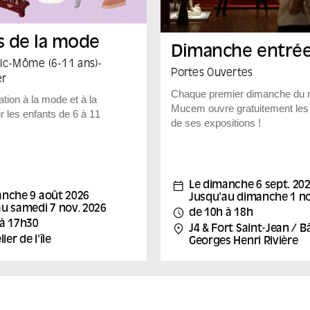
s de la mode
Dimanche entrée
ic
-
Môme (6-11 ans)
-
Portes Ouvertes
er
Chaque premier dimanche du m
tiation à la mode et à la
Mucem ouvre gratuitement les
r les enfants de 6 à 11
de ses expositions !
sion est au cœur du
créateur de mode Mossi
ès avoir découvert
Le dimanche 6 sept. 20
 qui lui est consacrée au
anche 9 août 2026
Jusqu'au dimanche 1 no
ssi Traoré, la mode
u samedi 7 nov. 2026
de 10h à 18h
 enfants suivront les pas
 à 17h30
J4 & Fort Saint-Jean / 
 s’initiant à leur tour à la
lier de l'île
Georges Henri Rivière
s d’un atelier mêlant
formes, arts urbains et
 artisanaux. À l’issue de
s auront fabriqué leur propre
orte-clés orné de motifs