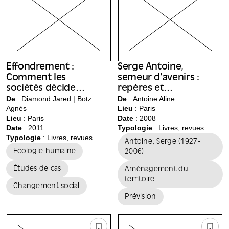
Effondrement :
Serge Antoine,
Comment les
semeur d'avenirs :
sociétés décident
repères et
de leur disparition
De
: Diamond Jared | Botz
engagements
De
: Antoine Aline
Agnès
Lieu
:
Paris
ou de leur survie
Lieu
:
Paris
Date
: 2008
Date
: 2011
Typologie
: Livres, revues
Typologie
: Livres, revues
Antoine, Serge (1927-
Ecologie humaine
2006)
Études de cas
Aménagement du
territoire
Changement social
Prévision