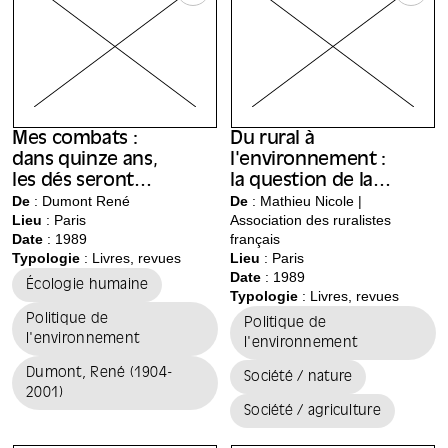
Mes combats :
Du rural à
dans quinze ans,
l'environnement :
les dés seront
la question de la
jetés
De
: Dumont René
nature
De
: Mathieu Nicole |
Lieu
:
Paris
Association des ruralistes
aujourd'hui
Date
: 1989
français
Typologie
: Livres, revues
Lieu
:
Paris
Date
: 1989
Écologie humaine
Typologie
: Livres, revues
Politique de
Politique de
l'environnement
l'environnement
Dumont, René (1904-
Société / nature
2001)
Société / agriculture