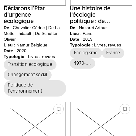
Déclarons l'État
Une histoire de
d'urgence
l'écologie
écologique
politique : de
De
: Chevalier Cédric | De La
René Dumont à
De
: Nazaret Arthur
Motte Thibault | De Schutter
Lieu
:
Paris
Nicolas Hulot
Olivier
Date
: 2019
Lieu
:
Namur Belgique
Typologie
: Livres, revues
Date
: 2020
Ecologisme
France
Typologie
: Livres, revues
1970-....
Transition écologique
Changement social
Politique de
l'environnement