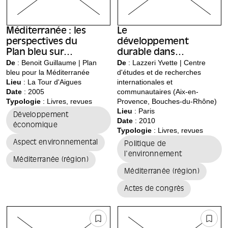
Méditerranée : les
Le
perspectives du
développement
Plan bleu sur
durable dans
l'environnement
De
: Benoit Guillaume | Plan
l'espace
De
: Lazzeri Yvette | Centre
bleu pour la Méditerranée
d'études et de recherches
et le
méditerranéen,
Lieu
:
La Tour d'Aigues
internationales et
développement
une gouvernance
Date
: 2005
communautaires (Aix-en-
à inventer : enjeux
Typologie
: Livres, revues
Provence, Bouches-du-Rhône)
et propositions
Lieu
:
Paris
Développement
Date
: 2010
économique
Typologie
: Livres, revues
Aspect environnemental
Politique de
l'environnement
Méditerranée (région)
Méditerranée (région)
Actes de congrès