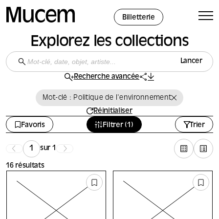
Panneau de gestion des cookies
Billetterie
Explorez les collections
Lancer
Recherche avancée
Mot-clé : Politique de l'environnement
Réinitialiser
Favoris
Filtrer (1)
Trier
sur 1
16 résultats