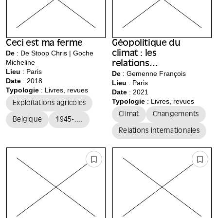
Ceci est ma ferme
Géopolitique du
De
: De Stoop Chris | Goche
climat : les
Micheline
relations
Lieu
:
Paris
internationales
De
: Gemenne François
Date
: 2018
Lieu
:
Paris
dans un monde
Typologie
: Livres, revues
Date
: 2021
en surchauffe
Typologie
: Livres, revues
Exploitations agricoles
Climat
Changements
Belgique
1945-....
Relations internationales