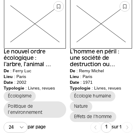
Le nouvel ordre
L'homme en péril :
écologique :
une société de
l'arbre, l'animal et
destruction ou
l'homme
De
: Ferry Luc
une société de
De
: Remy Michel
Lieu
:
Paris
Lieu
:
Paris
protection ?
Date
: 2002
Date
: 1971
Typologie
: Livres, revues
Typologie
: Livres, revues
Écologisme
Écologie humaine
Politique de
Nature
l'environnement
Effets de l'homme
par page
sur 1