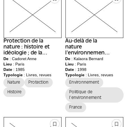
Protection de la
Au-delà de la
nature : histoire et
nature
idéologie ; de la
l'environnement :
nature à
De
: Cadoret Anne
l'observation
De
: Kalaora Bernard
Lieu
:
Paris
Lieu
:
Paris
l'environnement ;
sociale de
Date
: 1985
Date
: 1998
[Colloque de
l'environnement
Typologie
: Livres, revues
Typologie
: Livres, revues
Florac, 1985]
Nature
Protection
Environnement
Histoire
Politique de
l'environnement
France